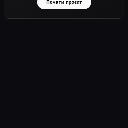
Почати проєкт
Про мене
Портфоліо
Навички
Контакти