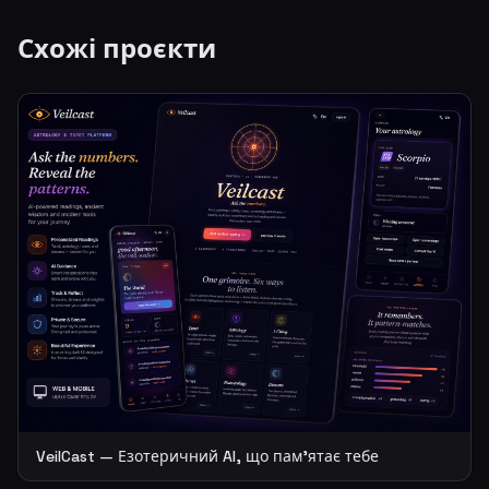
Схожі проєкти
VeilCast — Езотеричний AI, що пам'ятає тебе