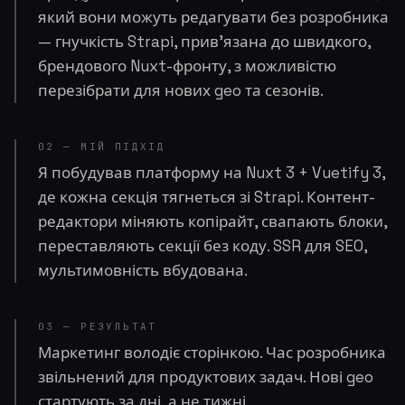
який вони можуть редагувати без розробника
— гнучкість Strapi, прив'язана до швидкого,
брендового Nuxt-фронту, з можливістю
перезібрати для нових geo та сезонів.
02 — МІЙ ПІДХІД
Я побудував платформу на Nuxt 3 + Vuetify 3,
де кожна секція тягнеться зі Strapi. Контент-
редактори міняють копірайт, свапають блоки,
переставляють секції без коду. SSR для SEO,
мультимовність вбудована.
03 — РЕЗУЛЬТАТ
Маркетинг володіє сторінкою. Час розробника
звільнений для продуктових задач. Нові geo
стартують за дні, а не тижні.